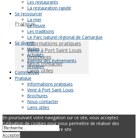
Les restaurants
La restauration rapide
Se ressourcer
La mer
Pratique
Le fleuve
Les traditions
Le Parc naturel régional de Camargue
Se divertir
Informations pratiques
Visites
Venir à Port Saint Louis
Activités
Brochures
Agenda des évènements
Nous contacter
Groupes
Liens utiles
Commerces
Pratique
Informations pratiques
Venir à Port Saint Louis
Brochures
Nous contacter
Liens utiles
En poursuivant votre navigation sur ce site, vous acceptez
l'utilisation de cookies pour nous permettre de réaliser des
statistiques de visites de notre site.
Accepter