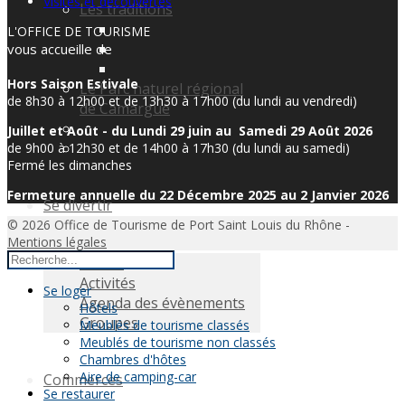
Visites et découvertes
Les traditions
L'OFFICE DE TOURISME
vous accueille de
Hors Saison Estivale
Le Parc naturel régional
de 8h30 à 12h00 et de 13h30 à 17h00 (du lundi au vendredi)
de Camargue
Juillet et Août - du Lundi 29 juin au Samedi 29 Août 2026
de 9h00 à 12h30 et de 14h00 à 17h30 (du lundi au samedi)
Fermé les dimanches
Fermeture annuelle du 22 Décembre 2025 au 2 Janvier 2026
Se divertir
© 2026 Office de Tourisme de Port Saint Louis du Rhône -
Mentions légales
Visites
Activités
Se loger
Agenda des évènements
Hôtels
Groupes
Meublés de tourisme classés
Meublés de tourisme non classés
Chambres d'hôtes
Aire de camping-car
Commerces
Se restaurer