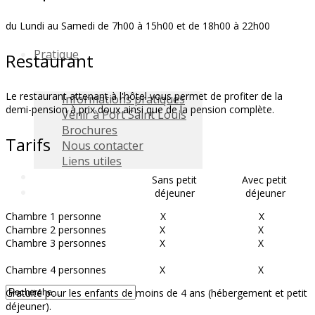
du Lundi au Samedi de 7h00 à 15h00 et de 18h00 à 22h00
Pratique
Restaurant
Le restaurant attenant à l'hôtel vous permet de profiter de la
Informations pratiques
demi-pension à prix doux ainsi que de la pension complète.
Venir à Port Saint Louis
Brochures
Tarifs
Nous contacter
Liens utiles
Sans petit Avec petit
déjeuner déjeuner
Chambre 1 personne X X
Chambre 2 personnes X X
Chambre 3 personnes X X
Chambre 4 personnes X X
Gratuité pour les enfants de moins de 4 ans (hébergement et petit
déjeuner).