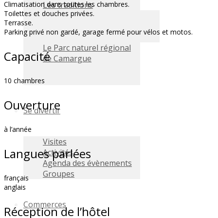
Les traditions
Climatisation dans toutes les chambres.
Toilettes et douches privées.
Terrasse.
Parking privé non gardé, garage fermé pour vélos et motos.
Le Parc naturel régional
Capacité
de Camargue
10 chambres
Ouverture
Se divertir
à l’année
Visites
Langues parlées
Activités
Agenda des évènements
Groupes
français
anglais
Commerces
Réception de l’hôtel