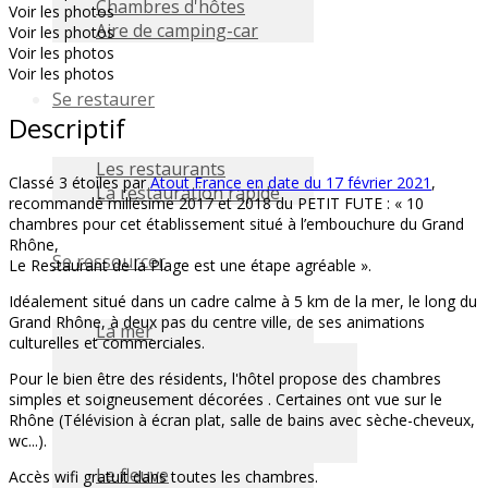
Chambres d'hôtes
Voir les photos
Aire de camping-car
Voir les photos
Voir les photos
Voir les photos
Se restaurer
Descriptif
Les restaurants
Classé 3 étoiles par
Atout France en date du 17 février 2021
,
La restauration rapide
recommandé millésime 2017 et 2018 du PETIT FUTE : « 10
chambres pour cet établissement situé à l’embouchure du Grand
Rhône,
Se ressourcer
Le Restaurant de la Plage est une étape agréable ».
Idéalement situé dans un cadre calme à 5 km de la mer, le long du
Grand Rhône, à deux pas du centre ville, de ses animations
La mer
culturelles et commerciales.
Pour le bien être des résidents, l'hôtel propose des chambres
simples et soigneusement décorées . Certaines ont vue sur le
Rhône (Télévision à écran plat, salle de bains avec sèche-cheveux,
wc...).
Le fleuve
Accès wifi gratuit dans toutes les chambres.